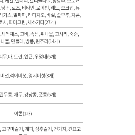
, 케일, 샐러리, 칼리플라워, 양상추, 브로커
 당귀, 로즈, 비타민, 로메인, 레드, 오크랩, 뉴
라가스, 알파파, 라디치오, 바실, 솔부추, 치콘,
사, 파마그린, 채소기타(27개)
 새싹채소, 고비, 속샘, 취나물, 고사리, 죽순,
돌나물, 민들레, 방풍, 원추리(14개)
무,마, 토란, 연근, 우엉대(5개)
버섯,석이버섯, 영지버섯(3개)
완두콩, 채두, 강낭콩, 풋콩(5개)
야콘(1개)
 고구마줄기, 계피, 상추줄기, 건가지, 건표고