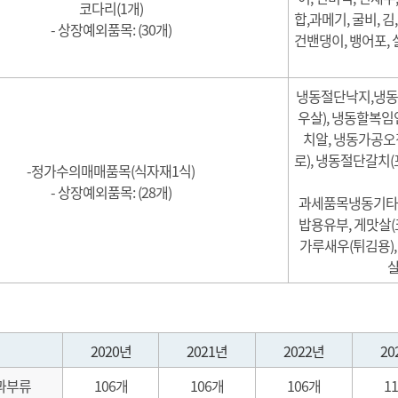
코다리(1개)
합,과메기, 굴비, 김
- 상장예외품목: (30개)
건밴댕이, 뱅어포, 
냉동절단낙지,냉동
우살), 냉동할복임
치알, 냉동가공오
로), 냉동절단갈치
-정가수의매매품목(식자재1식)
- 상장예외품목: (28개)
과세품목냉동기타 :
밥용유부, 게맛살(
가루새우(튀김용),
살
2020년
2021년
2022년
20
과부류
106개
106개
106개
1