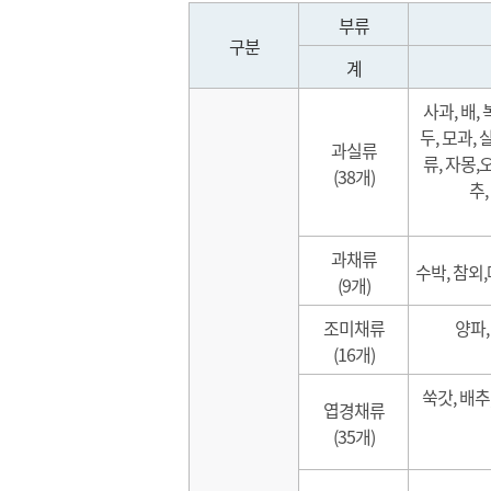
주차현황
구리도매
소식)
침
고객지원팀
부류
이용안내
시장이
친절/칭찬
구분
시설개선팀
지도
언론보
계
재난안전팀
출하대금
신성장사업단
도매시장
사과, 배, 
청렴감사팀
두, 모과, 
과실류
직제규정업무
류, 자몽,
(38개)
추,
과채류
수박, 참외,
(9개)
조미채류
양파,
(16개)
쑥갓, 배추
엽경채류
(35개)