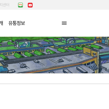
복지센터
개
유통정보
장
정/비리행
아는만큼 보인
이야기
점포찾기
농수산물 검사방법 및 처리절
공지사항
차
점포배치도
국민신문고
센터
업무처리절차
편의시설찾기
민원처리업무
진단
요령
부적합농산물
장
민원처리공개방
거래실적
자주하는 질문