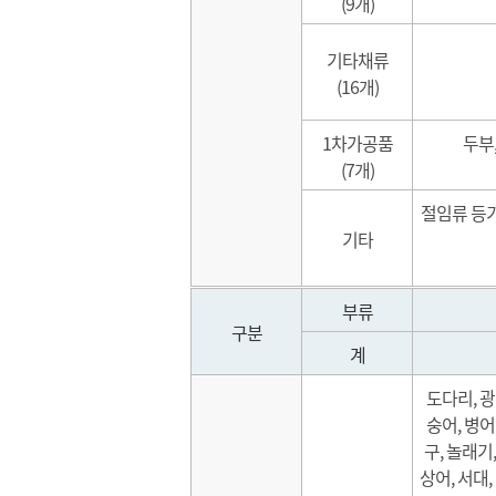
(9개)
기타채류
(16개)
1차가공품
두부,
(7개)
절임류 등
기타
부류
구분
계
도다리, 광
숭어, 병어
구, 놀래기,
상어, 서대,