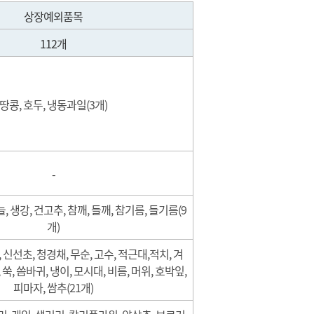
상장예외품목
112개
땅콩, 호두, 냉동과일(3개)
-
, 생강, 건고추, 참깨, 들깨, 참기름, 들기름(9
개)
 신선초, 청경채, 무순, 고수, 적근대,적치, 겨
 쑥, 씀바귀, 냉이, 모시대, 비름, 머위, 호박잎,
피마자, 쌈추(21개)