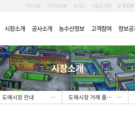
구리시청
구리시의회
보건소
시립도서관
동 행정
시장소개
공사소개
농수산정보
고객참여
정보공
시장소개
 입찰·채용
류
여예산제
시장 및 시설안내
개요
규제신고
농협구리공판
부패알리오(부
친환경농산물 
구리도매시장
위 신고센터)
다
약공개방
사
도매시장 예약신청
경영목표 및 운영계획
신고접수
구리청과(주)
견학안내
예산낭비신고
확인요령
획
자동심장충격기(AED) 설치장
ESG전략체계
(주)인터넷청과
소 안내
윤리경영 자가
부적격품 조치
예산서
수협구리공판
도매시장 안내
공중화장실 비상벨 배치도 안
도매시장 거래 품…
친환경농산물 
결산서
강북수산(주)
내
고객만족도 조사결과 및 경영
중도매법인
실적 평가결과
임원 및 운영인력 현황
종자
인건비 및 복리후생비 예산과
집행 현황
 게시판