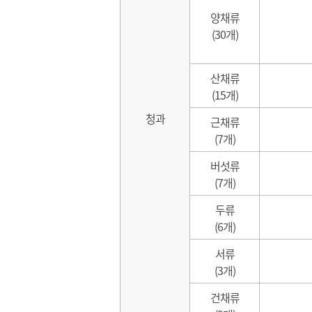
양채류
(30개)
산채류
(15개)
청과
근채류
(7개)
버섯류
(7개)
두류
(6개)
서류
(3개)
건채류