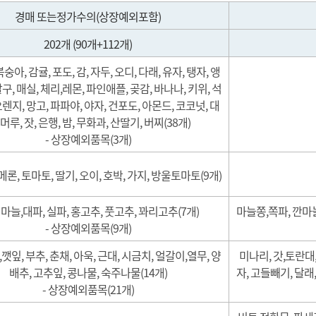
시장 소식지
감사결과
경매 또는정가수의(상장예외포함)
모저모
업무추진비집행현황
도자료
위원회 등
202개 (90개+112개)
 찾아가세요
사장 경영성과 계약공시
 이전사업
복숭아, 감귤, 포도, 감, 자두, 오디, 다래, 유자, 탱자, 앵
내부규정
살구, 매실, 체리,레몬, 파인애플, 곶감, 바나나, 키위, 석
오렌지, 망고, 파파야, 야자, 건포도, 아몬드, 코코넛, 대
 머루, 잣, 은행, 밤, 무화과, 산딸기, 버찌(38개)
- 상장예외품목(3개)
메론, 토마토, 딸기, 오이, 호박, 가지, 방울토마토(9개)
 마늘,대파, 실파, 홍고추, 풋고추, 꽈리고추(7개)
마늘쫑,쪽파, 깐마늘
- 상장예외품목(9개)
,깻잎, 부추, 춘채, 아욱, 근대, 시금치, 얼갈이,열무, 양
미나리, 갓,토란대,
배추, 고추잎, 콩나물, 숙주나물(14개)
자, 고들빼기, 달래,
- 상장예외품목(21개)