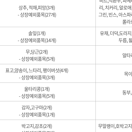
비트,적환무, 파세리
상추, 적채,피망(3개)
리, 치커리, 알로애,
- 상장예외품목(27개)
그린, 빈스, 아스파
롤라로
솔잎(1개)
유채, 더덕,도라지,
- 상장예외품목(14개)
두릅, 
무,당근(2개)
알타리
- 상장예외품목(5개)
표고,양송이, 느타리, 팽이버섯(4개)
목이
- 상장예외품목(3개)
울타리콩(1개)
동부,
- 상장예외품목(5개)
감자,고구마(2개)
- 상장예외품목(1개)
박고지,감초(2개)
무말랭이,호박고지,