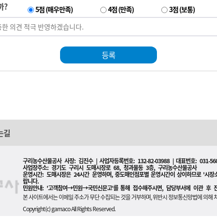
까?
5점 (매우만족)
4점 (만족)
3점 (보통)
등록
는길
구리농수산물공사 사장: 김진수 | 사업자등록번호: 132-82-03988 | 대표번호: 031-560
사업장주소: 경기도 구리시 도매시장로 68, 청과물동 3층, 구리농수산물공사
운영시간: 도매시장은 24시간 운영하며, 중도매인점포별 운영시간이 상이하므로 '시
랍니다.
민원안내: '고객참여→민원→국민신문고'를 통해 접수해주시면, 담당부서에 이관 후 
본 사이트에서는 이메일 주소가 무단 수집되는 것을 거부하며, 위반시 정보통신망법에 의해 
Copyright(c) gamaco All Rights Reserved.