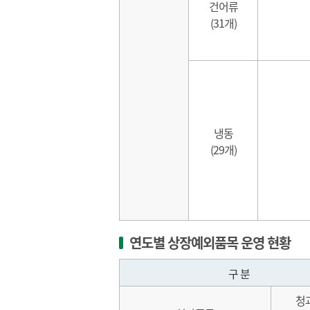
건어류
(31개)
냉동
(29개)
연도별 상장예외품목 운영 현황
구 분
청