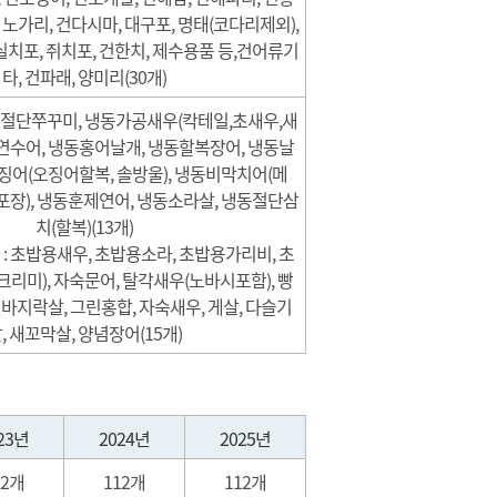
, 노가리, 건다시마, 대구포, 명태(코다리제외),
실치포, 쥐치포, 건한치, 제수용품 등,건어류기
타, 건파래, 양미리(30개)
절단쭈꾸미, 냉동가공새우(칵테일,초새우,새
연수어, 냉동홍어날개, 냉동할복장어, 냉동날
징어(오징어할복, 솔방울), 냉동비막치어(메
(포장), 냉동훈제연어, 냉동소라살, 냉동절단삼
치(할복)(13개)
 초밥용새우, 초밥용소라, 초밥용가리비, 초
크리미), 자숙문어, 탈각새우(노바시포함), 빵
 바지락살, 그린홍합, 자숙새우, 게살, 다슬기
, 새꼬막살, 양념장어(15개)
23년
2024년
2025년
12개
112개
112개