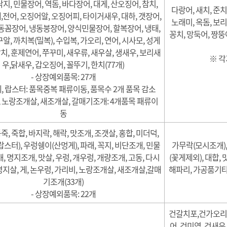
 낙지, 민물장어, 역돔, 바다장어, 대게, 산오징어, 참치,
다랑어, 새치, 준치
전어, 오징어알, 오징어피, 타이거새우, 대하, 갯장어,
노래미, 옥돔, 보리
동꼼장어, 냉동붕장어, 양식민물장어, 할복장어, 냉태,
꽁치, 망둑어, 짱뚱
알, 까치복(밀복), 수입복, 가오리, 연어, 시사모, 성게
날치, 훈제연어, 쭈꾸미, 새우류, 새우살, 생새우, 보리새
※ 각
우,닭새우, 갑오징어, 꼴뚜기, 한치(77개)
- 상장예외품목: 27개
, 랍스터: 품목중복 패류이동, 품목수 2개 품목 감소
, 노랑조개살, 새조개살, 갈매기조개: 4개품목 패류이
동
동죽, 죽합, 바지락, 해락, 맛조개, 조갯살, 홍합, 미더덕,
스터), 우렁쉥이(산멍게), 파래, 꼭지, 비단조개, 민물
가무락(모시조개),가
, 명지조개, 맛살, 우렁, 개우렁, 개량조개, 고동, 다시
(꽃게제외), 대합, 
, 명지살, 게, 논우렁, 가리비, 노랑조개살, 새조개살,갈매
해파리, 가공품기타
기조개(33개)
- 상장예외품목: 22개
건갈치포,건가오리,
어, 건미역, 건새우