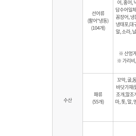
어, 홍어,
담수어일체,
선어류
꼼장어, 냉
(활어°냉동)
냉태포,대구
(104개)
알, 소라, 
※ 산멍게
※ 가리비
꼬막, 굴,
바닷가재(랍
패류
조개,말조개
수산
(55개)
마, 톳, 말