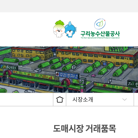
거래현황
CEO인사
고객서비스 헌장
제도안내
공고 및
두류/서
주민참
유통종사자 현황
CEO인터뷰
서비스이행표준
불복구제절차 및 방법
수의계
채소류
설문조
경매시간 안내
공사CI/캐릭터소개
이행실적
비공개대상정보세부기준
발주계
산채류
도매시장 거래 품목
설립목적/연혁
수수료
견과류
시장소개
인권 · 윤리경영
서식자료
과실류
안전경영
관련법령
버섯류
조직도
정보공개접수처안내
인삼류
직원 안내
정보공개목록
기름용
도매시장 거래품목
경영기획팀
개인정보처리방침
기타
상생협력사회공헌활동 (행사
구인구직
유통물류진흥팀
영상정보기기 운영 및 관리방