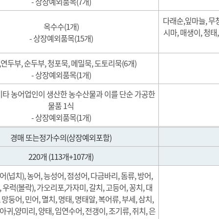
- 상장예외품목(7개)
다래순,잎마늘, 무청
옥수수(1개)
시마, 매생이, 청태,
- 상장예외품목(15개)
연두부, 순두부, 청포묵, 메밀묵, 도토리묵(6개)
- 상장예외품목(1개)
기타 농어업인이 생산한 농수산물과 이를 단순 가공한
물품 1식
- 상장예외품목(1개)
경매 또는정가수의(상장예외포함)
220개 (113개+107개)
어(넙치), 농어, 능성어, 점성어, 다금바리, 돔류, 방어,
, 우럭(볼락), 가오리포,가자미, 갈치, 고등어, 꽁치, 대
 망둥어, 민어, 멸치, 명태, 명태알, 복어류, 부세, 삼치,
 아귀,양미리, 양태, 임연수어, 전갱이, 조기류, 쥐치, 은