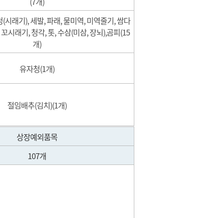
(7개)
(시래기), 세발, 파래, 물미역, 미역줄기, 쌈다
 꼬시래기, 청각, 톳, 수삼(미삼, 장뇌),곰피(15
개)
유자청(1개)
절임배추(김치)(1개)
상장예외품목
107개