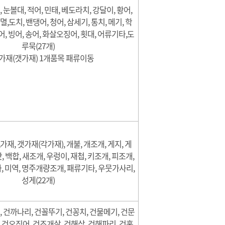
, 눈볼대, 적어, 민태, 베도라치, 강달이, 황어,
멸,도치, 밴댕어, 청어, 삼세기, 통치, 메기, 학
어, 빙어, 송어, 화살오징어, 횟대, 어류기타,도
루묵(27개)
가재(갯가재) 1개품목 패류이동
재, 갯가재(각가재), 개불, 개조개, 게지, 게
맛, 백합, 새조개, 우렁이, 재첩, 키조개, 피조개,
, 미역, 명주개량조개, 패류기타, 우뭇가사리,
성게(22개)
 건까나리, 건꼴뚜기, 건꽁치, 건물메기, 건문
, 건오징어, 건조개살, 건해삼, 건해파리, 건홍