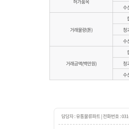
허가품목
수
거래물량(톤)
청
수
거래금액(백만원)
청
수
담당자 : 유통물류파트 | 전화번호 : 031-