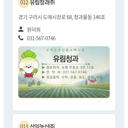
유림청과㈜
012
경기 구리시 도매시장로 68, 청과물동 146호
원덕희
031-567-0746
산익농산㈜
013