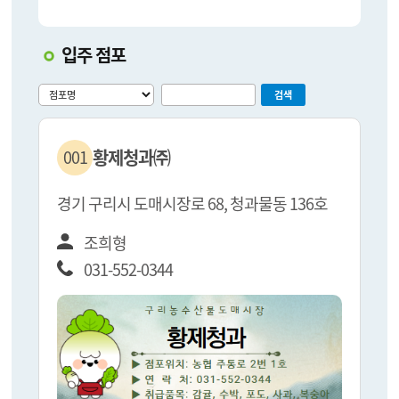
입주 점포
검색
황제청과㈜
001
경기 구리시 도매시장로 68, 청과물동 136호
조희형
031-552-0344