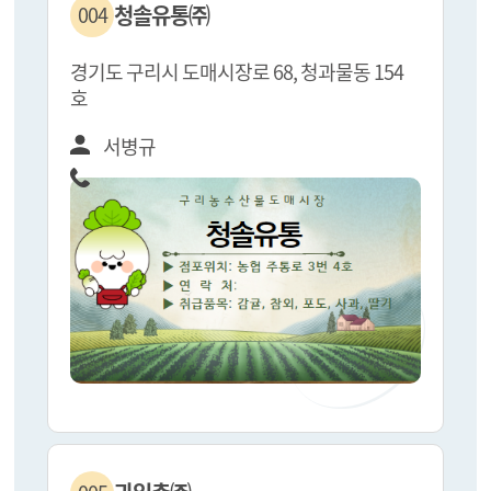
청솔유통㈜
004
경기도 구리시 도매시장로 68, 청과물동 154
호
서병규