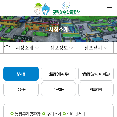
시장소개
시장소개
점포정보
점포찾기
청과동
산물동(배추, 무)
양념동(양파, 파, 마늘)
수산동
수산2동
점포검색
농협구리공판장
구리청과
인터넷청과