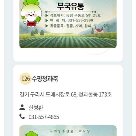
수평청과㈜
026
경기 구리시 도매시장로 68, 청과물동 173호
한병환
031-557-4865