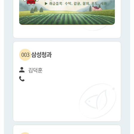
삼성청과
003
김덕훈