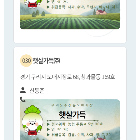
햇살가득㈜
030
경기 구리시 도매시장로 68, 청과물동 169호
신동준