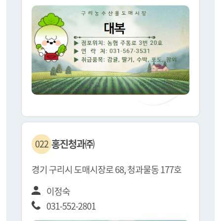
홍진청과㈜
022
경기 구리시 도매시장로 68, 청과물동 177호
이정숙
031-552-2801