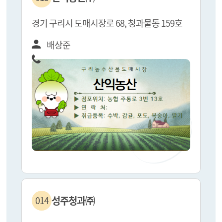
경기 구리시 도매시장로 68, 청과물동 159호
배상준
성주청과㈜
014