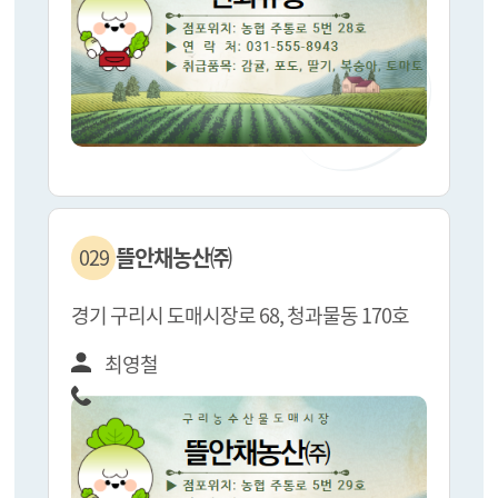
뜰안채농산㈜
029
경기 구리시 도매시장로 68, 청과물동 170호
최영철