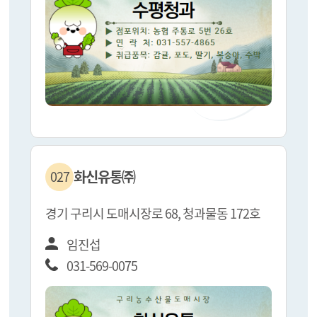
화신유통㈜
027
경기 구리시 도매시장로 68, 청과물동 172호
임진섭
031-569-0075