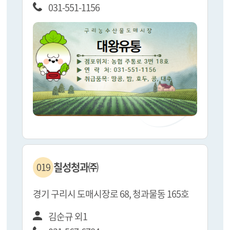
031-551-1156
칠성청과㈜
019
경기 구리시 도매시장로 68, 청과물동 165호
김순규 외1