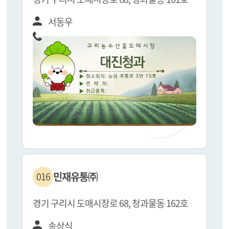
서동우
민재유통㈜
016
경기 구리시 도매시장로 68, 청과물동 162호
송상식