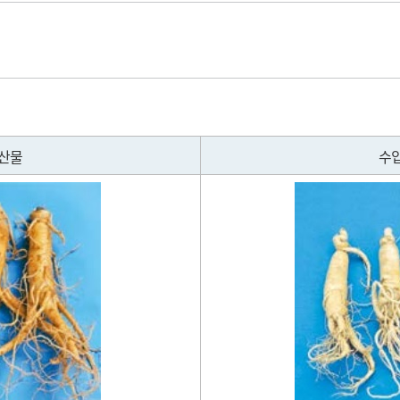
모저모
감사결과
도자료
업무추진비집행현황
 찾아가세요
위원회 등
 이전사업
사장 경영성과 계약공시
내부규정
산물
수