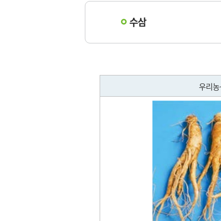
주차현황
시장이
소식)
침
고객지원팀
이용안내
언론보
친절/칭찬
수삼
시설개선팀
지도
출하대금
재난안전팀
도매시장
신성장사업단
청렴감사팀
직제규정업무
우리농