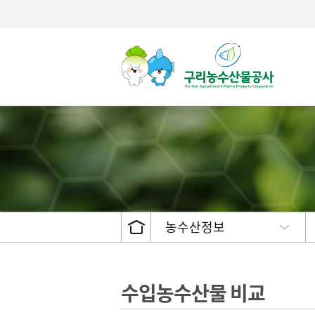
거래현황
CEO인사
고객서비스 헌장
제도안내
공고 및
두류/서
주민참
유통종사자 현황
CEO인터뷰
서비스이행표준
불복구제절차 및 방법
수의계
채소류
설문조
경매시간 안내
공사CI/캐릭터소개
이행실적
비공개대상정보세부기준
발주계
산채류
도매시장 거래 품목
설립목적/연혁
수수료
견과류
농수산정보
인권 · 윤리경영
서식자료
과실류
안전경영
관련법령
버섯류
조직도
정보공개접수처안내
인삼류
직원 안내
정보공개목록
기름용
수입농수산물 비교
경영기획팀
개인정보처리방침
기타
상생협력사회공헌활동 (행사
구인구직
유통물류진흥팀
영상정보기기 운영 및 관리방