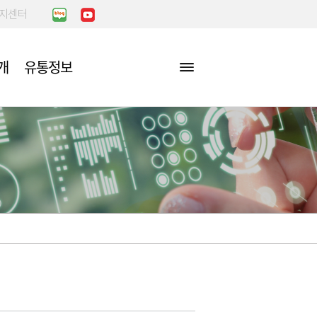
복지센터
개
유통정보
장
정/비리행
아는만큼 보인
이야기
점포찾기
농수산물 검사방법 및 처리절
공지사항
차
점포배치도
국민신문고
센터
업무처리절차
편의시설찾기
민원처리업무
진단
요령
부적합농산물
장
민원처리공개방
거래실적
자주하는 질문