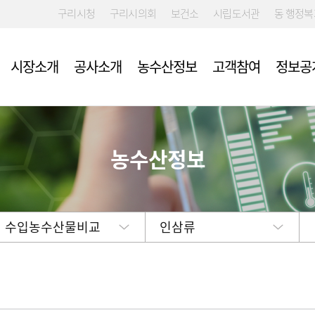
구리시청
구리시의회
보건소
시립도서관
동 행정
시장소개
공사소개
농수산정보
고객참여
정보공
농수산정보
 입찰·채용
류
여예산제
시장 및 시설안내
개요
규제신고
농협구리공판
부패알리오(부
친환경농산물 
구리도매시장
위 신고센터)
다
약공개방
사
도매시장 예약신청
경영목표 및 운영계획
신고접수
구리청과(주)
견학안내
예산낭비신고
확인요령
획
자동심장충격기(AED) 설치장
ESG전략체계
(주)인터넷청과
소 안내
윤리경영 자가
부적격품 조치
예산서
수협구리공판
수입농수산물비교
공중화장실 비상벨 배치도 안
인삼류
친환경농산물 
결산서
강북수산(주)
내
고객만족도 조사결과 및 경영
중도매법인
실적 평가결과
임원 및 운영인력 현황
종자
인건비 및 복리후생비 예산과
집행 현황
 게시판