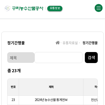
유통정보
정기간행물
· 유통자료실 ·
정기간행물
검색
총
23
개
번호
제목
작성자
23
2024년 농수산물 통계연보
전산관리자