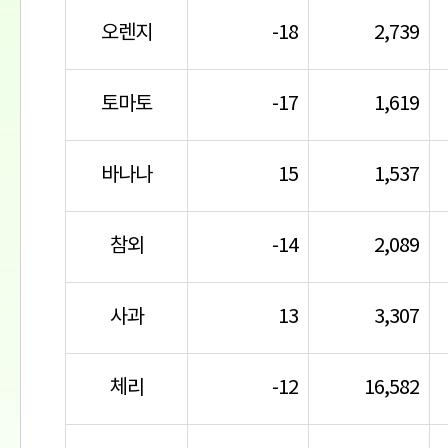
오렌지
-18
2,739
토마토
-17
1,619
바나나
15
1,537
참외
-14
2,089
사과
13
3,307
체리
-12
16,582