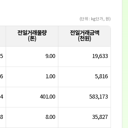
(단위 : kg단가, 원)
전일거래물량
전일거래금액
(톤)
(천원)
75
9.00
19,633
36
1.00
5,816
14
401.00
583,173
18
8.00
35,827