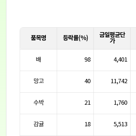
금일평균단
품목명
등락률(%)
가
배
98
4,401
망고
40
11,742
수박
21
1,760
감귤
18
5,513