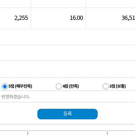
2,255
16.00
36,5
5점 (매우만족)
4점 (만족)
3점 (보통)
등록