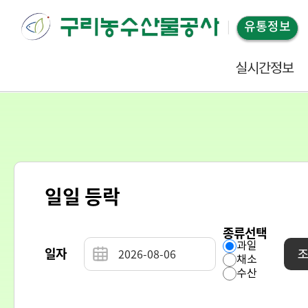
유통정보
실시간정보
일일 등락
종류선택
과일
일자
채소
수산